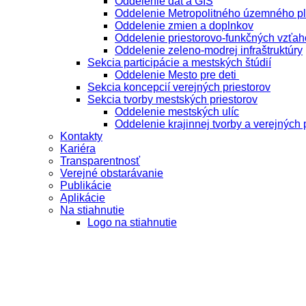
Oddelenie dát a GIS
Oddelenie Metropolitného územného p
Oddelenie zmien a doplnkov
Oddelenie priestorovo-funkčných vzťah
Oddelenie zeleno-modrej infraštruktúry
Sekcia participácie a mestských štúdií
Oddelenie Mesto pre deti
Sekcia koncepcií verejných priestorov
Sekcia tvorby mestských priestorov
Oddelenie mestských ulíc
Oddelenie krajinnej tvorby a verejných 
Kontakty
Kariéra
Transparentnosť
Verejné obstarávanie
Publikácie
Aplikácie
Na stiahnutie
Logo na stiahnutie