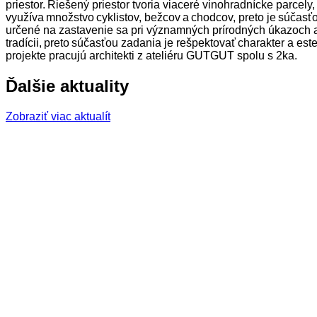
priestor. Riešený priestor tvoria viaceré vinohradnícke parcel
využíva množstvo cyklistov, bežcov a chodcov, preto je súčasť
určené na zastavenie sa pri významných prírodných úkazoch ale
tradícii, preto súčasťou zadania je rešpektovať charakter a est
projekte pracujú architekti z ateliéru GUTGUT spolu s 2ka.
Ďalšie aktuality
Zobraziť viac aktualít