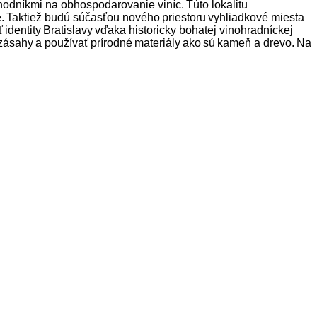
 chodníkmi na obhospodarovanie viníc. Túto lokalitu
ie. Taktiež budú súčasťou nového priestoru vyhliadkové miesta
dentity Bratislavy vďaka historicky bohatej vinohradníckej
ké zásahy a používať prírodné materiály ako sú kameň a drevo. Na