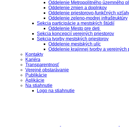
Oddelenie Metropolitného územného p
Oddelenie zmien a doplnkov
Oddelenie priestorovo-funkčných vzťah
Oddelenie zeleno-modrej infraštruktúry
Sekcia participácie a mestských štúdií
Oddelenie Mesto pre deti
Sekcia koncepcií verejných priestorov
Sekcia tvorby mestských priestorov
Oddelenie mestských ulíc
Oddelenie krajinnej tvorby a verejných 
Kontakty
Kariéra
Transparentnosť
Verejné obstarávanie
Publikácie
Aplikácie
Na stiahnutie
Logo na stiahnutie