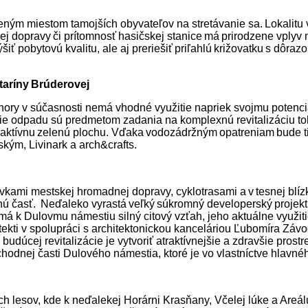
eným miestom tamojších obyvateľov na stretávanie sa. Lokalitu vy
j dopravy či prítomnosť hasičskej stanice má prirodzene vplyv n
iť pobytovú kvalitu, ale aj preriešiť priľahlú križovatku s dô
ataríny Brúderovej
ajnory v súčasnosti nemá vhodné využitie napriek svojmu potenc
nie odpadu sú predmetom zadania na komplexnú revitalizáciu to
atraktívnu zelenú plochu. Vďaka vodozádržným opatreniam bude 
ským, Livinark a arch&crafts.
ávkami mestskej hromadnej dopravy, cyklotrasami a v tesnej blí
časť. Neďaleko vyrastá veľký súkromný developerský projekt, kto
má k Dulovmu námestiu silný citový vzťah, jeho aktuálne využit
hitekti v spolupráci s architektonickou kanceláriou Ľubomíra Zá
úcej revitalizácie je vytvoriť atraktívnejšie a zdravšie prostr
chodnej časti Dulového námestia, ktoré je vo vlastníctve hlavn
h lesov, kde k neďalekej Horárni Krasňany, Včelej lúke a Areá