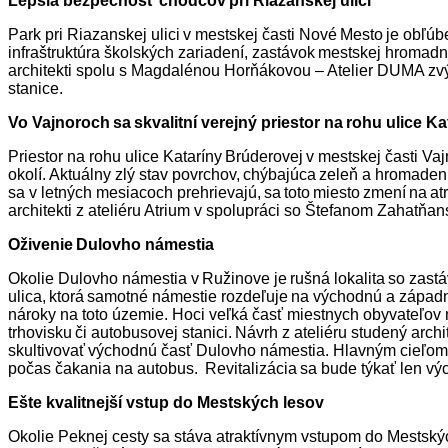
Lepšia bezpečnosť chodcov pri Riazanskej ulici
Park pri Riazanskej ulici v mestskej časti Nové Mesto je obľúb
infraštruktúra školských zariadení, zastávok mestskej hromadne
architekti spolu s Magdalénou Horňákovou – Atelier DUMA zvýš
stanice.
Vo Vajnoroch sa skvalitní verejný priestor na rohu ulice K
Priestor na rohu ulice Kataríny Brúderovej v mestskej časti V
okolí. Aktuálny zlý stav povrchov, chýbajúca zeleň a hromade
sa v letných mesiacoch prehrievajú, sa toto miesto zmení na 
architekti z ateliéru Atrium v spolupráci so Štefanom Zahatňan
Oživenie Dulovho námestia
Okolie Dulovho námestia v Ružinove je rušná lokalita so zast
ulica, ktorá samotné námestie rozdeľuje na východnú a západnú 
nároky na toto územie. Hoci veľká časť miestnych obyvateľov 
trhovisku či autobusovej stanici. Návrh z ateliéru studený arc
skultivovať východnú časť Dulovho námestia. Hlavným cieľom bud
počas čakania na autobus. Revitalizácia sa bude týkať len vý
Ešte kvalitnejší vstup do Mestských lesov
Okolie Peknej cesty sa stáva atraktívnym vstupom do Mestskýc