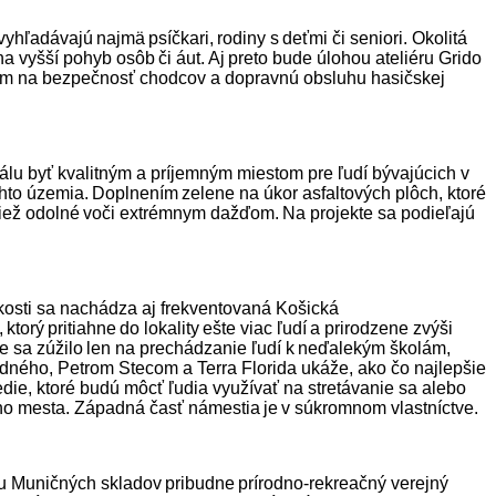
hľadávajú najmä psíčkari, rodiny s deťmi či seniori. Okolitá
a vyšší pohyb osôb či áut. Aj preto bude úlohou ateliéru Grido
razom na bezpečnosť chodcov a dopravnú obsluhu hasičskej
iálu byť kvalitným a príjemným miestom pre ľudí bývajúcich v
hto územia. Doplnením zelene na úkor asfaltových plôch, ktoré
tiež odolné voči extrémnym dažďom. Na projekte sa podieľajú
zkosti sa nachádza aj frekventovaná Košická
rý pritiahne do lokality ešte viac ľudí a prirodzene zvýši
ie sa zúžilo len na prechádzanie ľudí k neďalekým školám,
vodného, Petrom Stecom a Terra Florida ukáže, ako čo najlepšie
edie, ktoré budú môcť ľudia využívať na stretávanie sa alebo
ého mesta. Západná časť námestia je v súkromnom vlastníctve.
lu Muničných skladov pribudne prírodno-rekreačný verejný