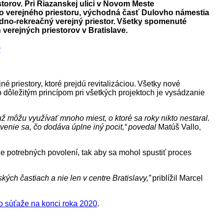
storov. Pri Riazanskej ulici v Novom Meste
ého verejného priestoru, východná časť Dulovho námestia
odno-rekreačný verejný priestor. Všetky spomenuté
verejných priestorov v Bratislave.
é priestory, ktoré prejdú revitalizáciou. Všetky nové
to dôležitým princípom pri všetkých projektoch je vysádzanie
ž môžu využívať mnoho miest, o ktoré sa roky nikto nestaral.
avenie sa, čo dodáva úplne iný pocit,“ povedal
Matúš Vallo,
e potrebných povolení, tak aby sa mohol spustiť proces
kých častiach a nie len v centre Bratislavy,”
priblížil Marcel
zo súťaže na konci roka 2020
.