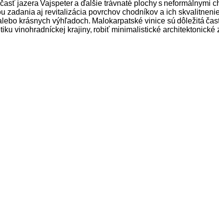
y, časť jazera Vajspeter a ďalšie trávnaté plochy s neformálnymi
ou zadania aj revitalizácia povrchov chodníkov a ich skvalitnen
bo krásnych výhľadoch. Malokarpatské vinice sú dôležitá časť i
etiku vinohradníckej krajiny, robiť minimalistické architektonic