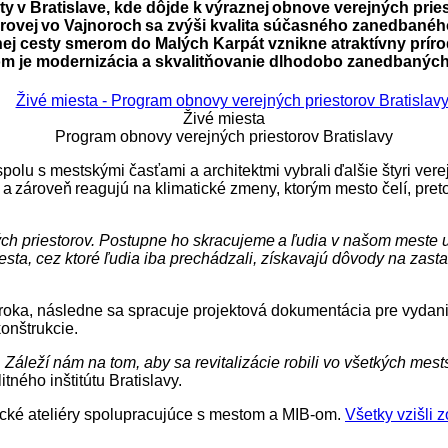
ty v Bratislave, kde dôjde k výraznej obnove verejných prie
úderovej vo Vajnoroch sa zvýši kvalita súčasného zanedban
nej cesty smerom do Malých Karpát vznikne atraktívny prír
om je modernizácia a skvalitňovanie dlhodobo zanedbaných 
Živé miesta
Program obnovy verejných priestorov Bratislavy
lu s mestskými časťami a architektmi vybrali ďalšie štyri verejn
v a zároveň reagujú na klimatické zmeny, ktorým mesto čelí, pre
ných priestorov. Postupne ho skracujeme a ľudia v našom meste u
iesta, cez ktoré ľudia iba prechádzali, získavajú dôvody na zast
 roka, následne sa spracuje projektová dokumentácia pre vydani
onštrukcie.
 Záleží nám na tom, aby sa revitalizácie robili vo všetkých mests
itného inštitútu Bratislavy.
nické ateliéry spolupracujúce s mestom a MIB-om.
Všetky vzišli 