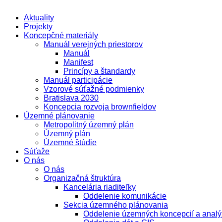
Aktuality
Projekty
Koncepčné materiály
Manuál verejných priestorov
Manuál
Manifest
Princípy a štandardy
Manuál participácie
Vzorové súťažné podmienky
Bratislava 2030
Koncepcia rozvoja brownfieldov
Územné plánovanie
Metropolitný územný plán
Územný plán
Územné štúdie
Súťaže
O nás
O nás
Organizačná štruktúra
Kancelária riaditeľky
Oddelenie komunikácie
Sekcia územného plánovania
Oddelenie územných koncepcií a analý