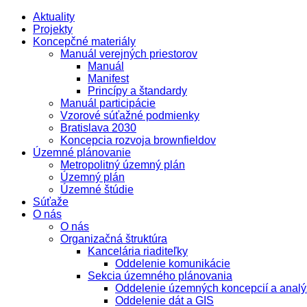
Aktuality
Projekty
Koncepčné materiály
Manuál verejných priestorov
Manuál
Manifest
Princípy a štandardy
Manuál participácie
Vzorové súťažné podmienky
Bratislava 2030
Koncepcia rozvoja brownfieldov
Územné plánovanie
Metropolitný územný plán
Územný plán
Územné štúdie
Súťaže
O nás
O nás
Organizačná štruktúra
Kancelária riaditeľky
Oddelenie komunikácie
Sekcia územného plánovania
Oddelenie územných koncepcií a analý
Oddelenie dát a GIS