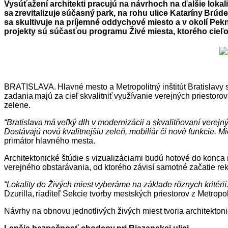
Vysúťažení architekti pracujú na návrhoch na ďalšie lokali
sa zrevitalizuje súčasný park, na rohu ulice Kataríny Br
sa skultivuje na príjemné oddychové miesto a v okolí Pek
projekty sú súčasťou programu Živé miesta, ktorého cieľ
BRATISLAVA. Hlavné mesto a Metropolitný inštitút Bratislavy spo
zadania majú za cieľ skvalitniť využívanie verejných priestoro
zelene.
“Bratislava má veľký dlh v modernizácii a skvalitňovaní verej
Dostávajú novú kvalitnejšiu zeleň, mobiliár či nové funkcie. M
primátor hlavného mesta.
Architektonické štúdie s vizualizáciami budú hotové do konca
verejného obstarávania, od ktorého závisí samotné začatie rek
“Lokality do Živých miest vyberáme na základe rôznych kritérií.
Dzurilla, riaditeľ Sekcie tvorby mestských priestorov z Metropol
Návrhy na obnovu jednotlivých živých miest tvoria architekto