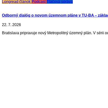
Longread článok
Podcast
Tlačová správa
Odborný dialóg o novom územnom pláne v TU-BA – zákla
22. 7. 2026
Bratislava pripravuje nový Metropolitný územný plán. V sérii o