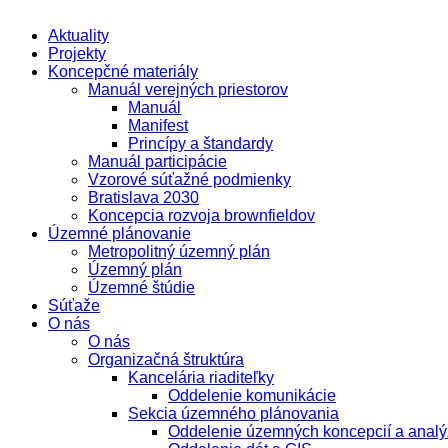
Aktuality
Projekty
Koncepčné materiály
Manuál verejných priestorov
Manuál
Manifest
Princípy a štandardy
Manuál participácie
Vzorové súťažné podmienky
Bratislava 2030
Koncepcia rozvoja brownfieldov
Územné plánovanie
Metropolitný územný plán
Územný plán
Územné štúdie
Súťaže
O nás
O nás
Organizačná štruktúra
Kancelária riaditeľky
Oddelenie komunikácie
Sekcia územného plánovania
Oddelenie územných koncepcií a analý