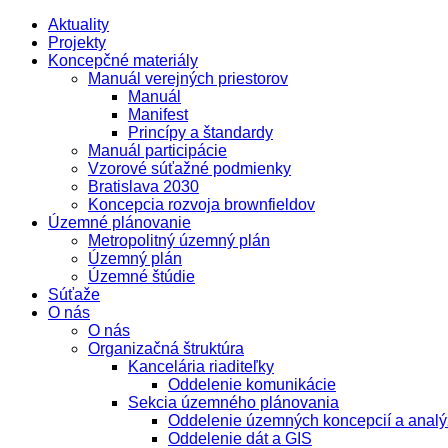
Aktuality
Projekty
Koncepčné materiály
Manuál verejných priestorov
Manuál
Manifest
Princípy a štandardy
Manuál participácie
Vzorové súťažné podmienky
Bratislava 2030
Koncepcia rozvoja brownfieldov
Územné plánovanie
Metropolitný územný plán
Územný plán
Územné štúdie
Súťaže
O nás
O nás
Organizačná štruktúra
Kancelária riaditeľky
Oddelenie komunikácie
Sekcia územného plánovania
Oddelenie územných koncepcií a analý
Oddelenie dát a GIS