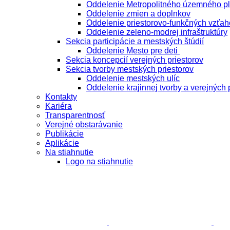
Oddelenie Metropolitného územného p
Oddelenie zmien a doplnkov
Oddelenie priestorovo-funkčných vzťah
Oddelenie zeleno-modrej infraštruktúry
Sekcia participácie a mestských štúdií
Oddelenie Mesto pre deti
Sekcia koncepcií verejných priestorov
Sekcia tvorby mestských priestorov
Oddelenie mestských ulíc
Oddelenie krajinnej tvorby a verejných 
Kontakty
Kariéra
Transparentnosť
Verejné obstarávanie
Publikácie
Aplikácie
Na stiahnutie
Logo na stiahnutie