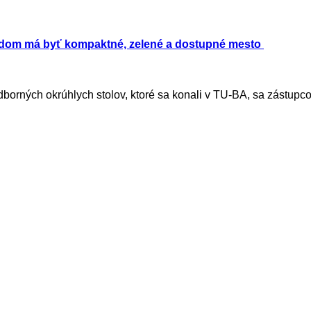
dom má byť kompaktné, zelené a dostupné mesto
dborných okrúhlych stolov, ktoré sa konali v TU-BA, sa zástupco