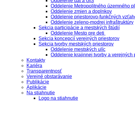
Oddelenie dát a GIS
Oddelenie Metropolitného územného p
Oddelenie zmien a doplnkov
Oddelenie priestorovo-funkčných vzťah
Oddelenie zeleno-modrej infraštruktúry
Sekcia participácie a mestských štúdií
Oddelenie Mesto pre deti
Sekcia koncepcií verejných priestorov
Sekcia tvorby mestských priestorov
Oddelenie mestských ulíc
Oddelenie krajinnej tvorby a verejných 
Kontakty
Kariéra
Transparentnosť
Verejné obstarávanie
Publikácie
Aplikácie
Na stiahnutie
Logo na stiahnutie