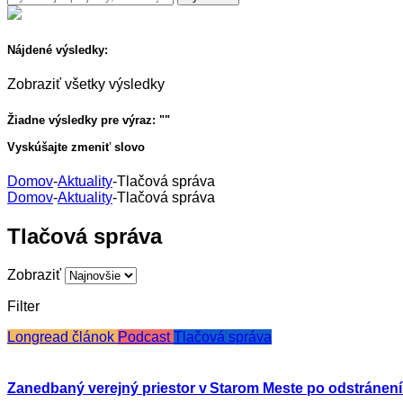
Nájdené výsledky:
Zobraziť všetky výsledky
Žiadne výsledky pre výraz: "
"
Vyskúšajte zmeniť slovo
Domov
-
Aktuality
-
Tlačová správa
Domov
-
Aktuality
-
Tlačová správa
Tlačová správa
Zobraziť
Filter
Longread článok
Podcast
Tlačová správa
Zanedbaný verejný priestor v Starom Meste po odstránen