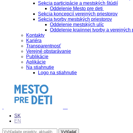
Sekcia participácie a mestských štúdií
Oddelenie Mesto pre deti
Sekcia koncepcií verejných priestorov
Sekcia tvorby mestských priestorov
Oddelenie mestských ulíc
Oddelenie krajinnej tvorby a verejných 
Kontakty
Kariéra
Transparentnosť
Verejné obstarávanie
Publikácie
Aplikácie
Na stiahnutie
Logo na stiahnutie
SK
EN