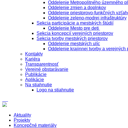
Oddelenie Metropolitného územného p
Oddelenie zmien a doplnkov
Oddelenie priestorovo-funkčných vzťah
Oddelenie zeleno-modrej infraštruktúry
Sekcia participácie a mestských štúdií
Oddelenie Mesto pre deti
Sekcia koncepcií verejných priestorov
Sekcia tvorby mestských priestorov
Oddelenie mestských ulíc
Oddelenie krajinnej tvorby a verejných 
Kontakty
Kariéra
Transparentnosť
Verejné obstarávanie
Publikácie
Aplikácie
Na stiahnutie
Logo na stiahnutie
Aktuality
Projekty
Koncepčné materiály