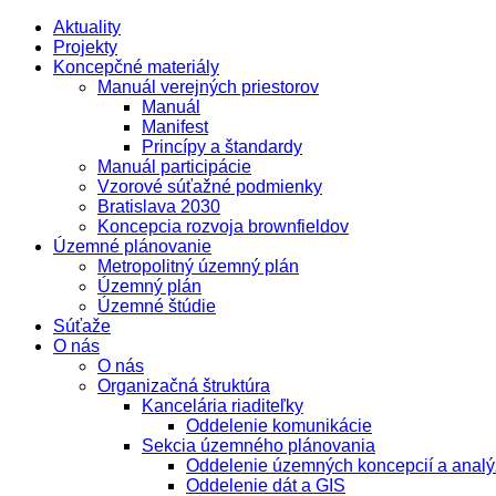
Aktuality
Projekty
Koncepčné materiály
Manuál verejných priestorov
Manuál
Manifest
Princípy a štandardy
Manuál participácie
Vzorové súťažné podmienky
Bratislava 2030
Koncepcia rozvoja brownfieldov
Územné plánovanie
Metropolitný územný plán
Územný plán
Územné štúdie
Súťaže
O nás
O nás
Organizačná štruktúra
Kancelária riaditeľky
Oddelenie komunikácie
Sekcia územného plánovania
Oddelenie územných koncepcií a analý
Oddelenie dát a GIS