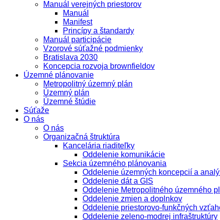
Manuál verejných priestorov
Manuál
Manifest
Princípy a štandardy
Manuál participácie
Vzorové súťažné podmienky
Bratislava 2030
Koncepcia rozvoja brownfieldov
Územné plánovanie
Metropolitný územný plán
Územný plán
Územné štúdie
Súťaže
O nás
O nás
Organizačná štruktúra
Kancelária riaditeľky
Oddelenie komunikácie
Sekcia územného plánovania
Oddelenie územných koncepcií a analý
Oddelenie dát a GIS
Oddelenie Metropolitného územného p
Oddelenie zmien a doplnkov
Oddelenie priestorovo-funkčných vzťah
Oddelenie zeleno-modrej infraštruktúry