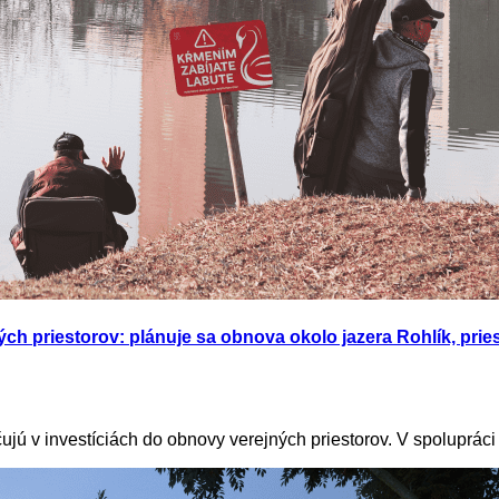
jných priestorov: plánuje sa obnova okolo jazera Rohlík, p
ujú v investíciách do obnovy verejných priestorov. V spolupráci