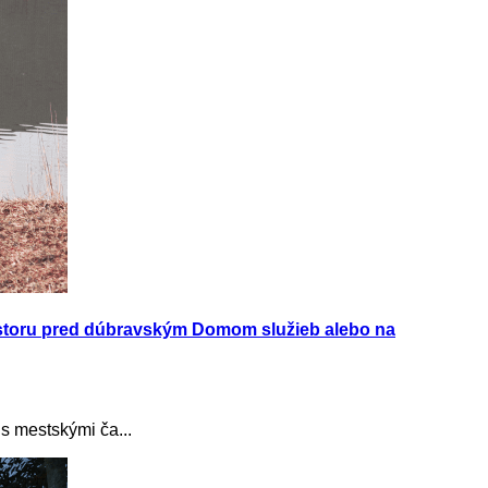
riestoru pred dúbravským Domom služieb alebo na
 s mestskými ča...