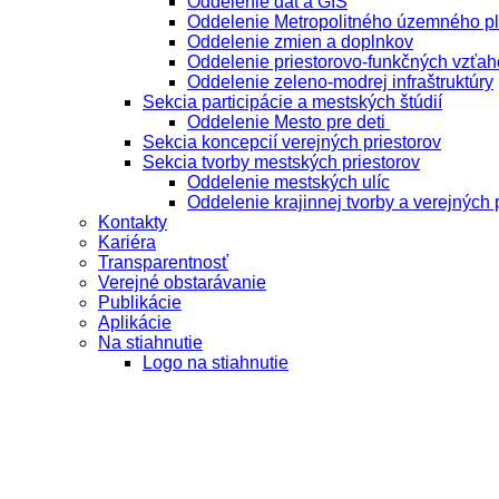
Oddelenie dát a GIS
Oddelenie Metropolitného územného p
Oddelenie zmien a doplnkov
Oddelenie priestorovo-funkčných vzťah
Oddelenie zeleno-modrej infraštruktúry
Sekcia participácie a mestských štúdií
Oddelenie Mesto pre deti
Sekcia koncepcií verejných priestorov
Sekcia tvorby mestských priestorov
Oddelenie mestských ulíc
Oddelenie krajinnej tvorby a verejných 
Kontakty
Kariéra
Transparentnosť
Verejné obstarávanie
Publikácie
Aplikácie
Na stiahnutie
Logo na stiahnutie