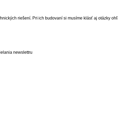
hnických riešení. Pri ich budovaní si musíme klásť aj otázky oh
elania newslettru