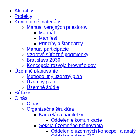
Aktuality
Projekty
Koncepčné materiály
Manuál verejných priestorov
Manuál
Manifest
Princípy a štandardy
Manuál participácie
Vzorové súťažné podmienky
Bratislava 2030
Koncepcia rozvoja brownfieldov
Územné plánovanie
Metropolitný územný plán
Územný plán
Územné štúdie
Súťaže
O nás
O nás
Organizačná štruktúra
Kancelária riaditeľky
Oddelenie komunikácie
Sekcia územného plánovania
Oddelenie územných koncepcií a analý