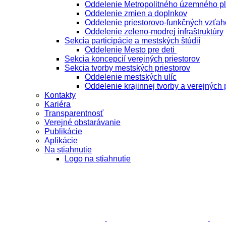
Oddelenie Metropolitného územného p
Oddelenie zmien a doplnkov
Oddelenie priestorovo-funkčných vzťah
Oddelenie zeleno-modrej infraštruktúry
Sekcia participácie a mestských štúdií
Oddelenie Mesto pre deti
Sekcia koncepcií verejných priestorov
Sekcia tvorby mestských priestorov
Oddelenie mestských ulíc
Oddelenie krajinnej tvorby a verejných 
Kontakty
Kariéra
Transparentnosť
Verejné obstarávanie
Publikácie
Aplikácie
Na stiahnutie
Logo na stiahnutie