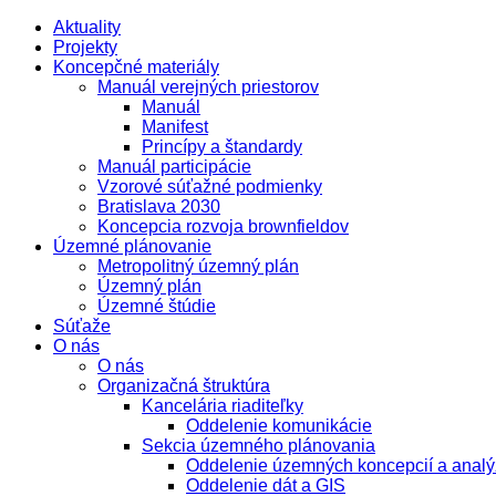
Aktuality
Projekty
Koncepčné materiály
Manuál verejných priestorov
Manuál
Manifest
Princípy a štandardy
Manuál participácie
Vzorové súťažné podmienky
Bratislava 2030
Koncepcia rozvoja brownfieldov
Územné plánovanie
Metropolitný územný plán
Územný plán
Územné štúdie
Súťaže
O nás
O nás
Organizačná štruktúra
Kancelária riaditeľky
Oddelenie komunikácie
Sekcia územného plánovania
Oddelenie územných koncepcií a analý
Oddelenie dát a GIS