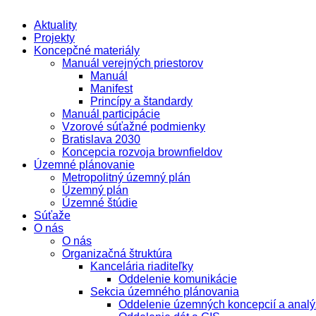
Aktuality
Projekty
Koncepčné materiály
Manuál verejných priestorov
Manuál
Manifest
Princípy a štandardy
Manuál participácie
Vzorové súťažné podmienky
Bratislava 2030
Koncepcia rozvoja brownfieldov
Územné plánovanie
Metropolitný územný plán
Územný plán
Územné štúdie
Súťaže
O nás
O nás
Organizačná štruktúra
Kancelária riaditeľky
Oddelenie komunikácie
Sekcia územného plánovania
Oddelenie územných koncepcií a analý