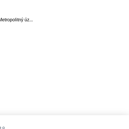
etropolitný úz...
e o