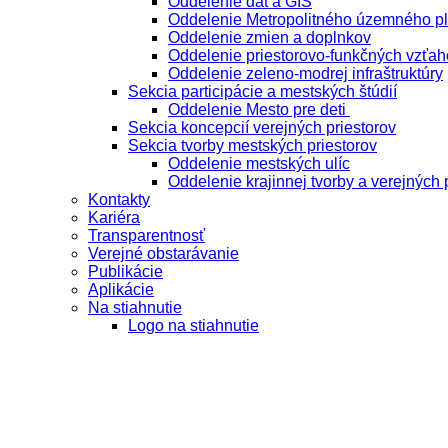
Oddelenie dát a GIS
Oddelenie Metropolitného územného p
Oddelenie zmien a doplnkov
Oddelenie priestorovo-funkčných vzťah
Oddelenie zeleno-modrej infraštruktúry
Sekcia participácie a mestských štúdií
Oddelenie Mesto pre deti
Sekcia koncepcií verejných priestorov
Sekcia tvorby mestských priestorov
Oddelenie mestských ulíc
Oddelenie krajinnej tvorby a verejných 
Kontakty
Kariéra
Transparentnosť
Verejné obstarávanie
Publikácie
Aplikácie
Na stiahnutie
Logo na stiahnutie