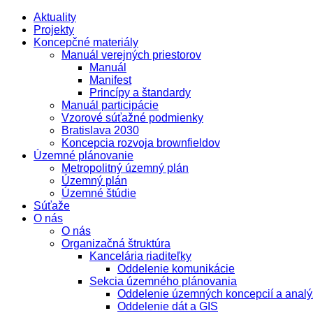
Aktuality
Projekty
Koncepčné materiály
Manuál verejných priestorov
Manuál
Manifest
Princípy a štandardy
Manuál participácie
Vzorové súťažné podmienky
Bratislava 2030
Koncepcia rozvoja brownfieldov
Územné plánovanie
Metropolitný územný plán
Územný plán
Územné štúdie
Súťaže
O nás
O nás
Organizačná štruktúra
Kancelária riaditeľky
Oddelenie komunikácie
Sekcia územného plánovania
Oddelenie územných koncepcií a analý
Oddelenie dát a GIS