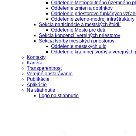
Oddelenie Metropolitného územného p
Oddelenie zmien a doplnkov
Oddelenie priestorovo-funkčných vzťah
Oddelenie zeleno-modrej infraštruktúry
Sekcia participácie a mestských štúdií
Oddelenie Mesto pre deti
Sekcia koncepcií verejných priestorov
Sekcia tvorby mestských priestorov
Oddelenie mestských ulíc
Oddelenie krajinnej tvorby a verejných 
Kontakty
Kariéra
Transparentnosť
Verejné obstarávanie
Publikácie
Aplikácie
Na stiahnutie
Logo na stiahnutie