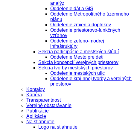
analýz
Oddelenie dát a GIS
Oddelenie Metropolitného územného
plánu
Oddelenie zmien a doplnkov
Oddelenie priestorovo-funkčných
vzťahov
Oddelenie zeleno-modrej
infraštruktúry
Sekcia participácie a mestských štúdií
Oddelenie Mesto pre deti
Sekcia koncepcií verejných priestorov
Sekcia tvorby mestských priestorov
Oddelenie mestských ulíc
Oddelenie krajinnej tvorby a verejných
priestorov
Kontakty
Kariéra
Transparentnosť
Verejné obstarávanie
Publikácie
Aplikácie
Na stiahnutie
Logo na stiahnutie