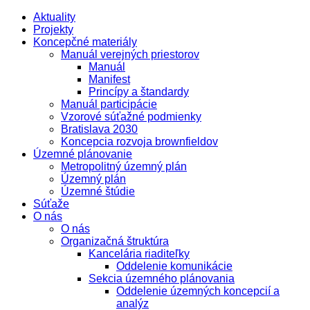
Aktuality
Projekty
Koncepčné materiály
Manuál verejných priestorov
Manuál
Manifest
Princípy a štandardy
Manuál participácie
Vzorové súťažné podmienky
Bratislava 2030
Koncepcia rozvoja brownfieldov
Územné plánovanie
Metropolitný územný plán
Územný plán
Územné štúdie
Súťaže
O nás
O nás
Organizačná štruktúra
Kancelária riaditeľky
Oddelenie komunikácie
Sekcia územného plánovania
Oddelenie územných koncepcií a
analýz