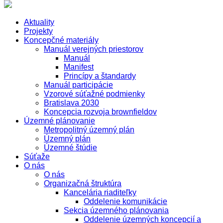
Aktuality
Projekty
Koncepčné materiály
Manuál verejných priestorov
Manuál
Manifest
Princípy a štandardy
Manuál participácie
Vzorové súťažné podmienky
Bratislava 2030
Koncepcia rozvoja brownfieldov
Územné plánovanie
Metropolitný územný plán
Územný plán
Územné štúdie
Súťaže
O nás
O nás
Organizačná štruktúra
Kancelária riaditeľky
Oddelenie komunikácie
Sekcia územného plánovania
Oddelenie územných koncepcií a