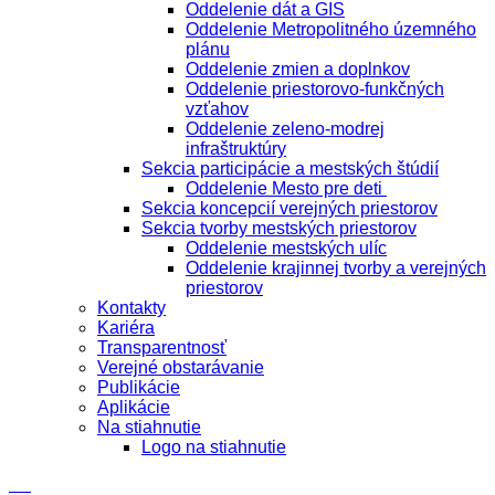
Oddelenie dát a GIS
Oddelenie Metropolitného územného
plánu
Oddelenie zmien a doplnkov
Oddelenie priestorovo-funkčných
vzťahov
Oddelenie zeleno-modrej
infraštruktúry
Sekcia participácie a mestských štúdií
Oddelenie Mesto pre deti
Sekcia koncepcií verejných priestorov
Sekcia tvorby mestských priestorov
Oddelenie mestských ulíc
Oddelenie krajinnej tvorby a verejných
priestorov
Kontakty
Kariéra
Transparentnosť
Verejné obstarávanie
Publikácie
Aplikácie
Na stiahnutie
Logo na stiahnutie