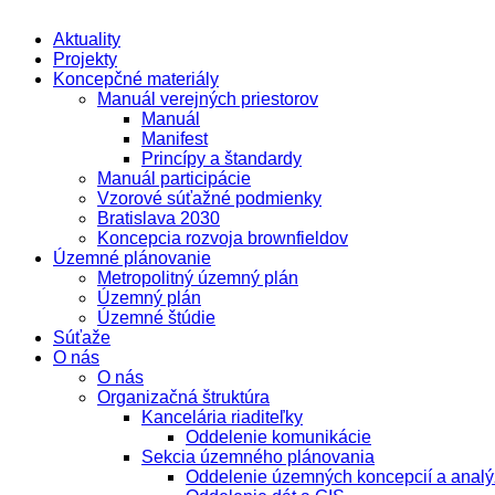
Aktuality
Projekty
Koncepčné materiály
Manuál verejných priestorov
Manuál
Manifest
Princípy a štandardy
Manuál participácie
Vzorové súťažné podmienky
Bratislava 2030
Koncepcia rozvoja brownfieldov
Územné plánovanie
Metropolitný územný plán
Územný plán
Územné štúdie
Súťaže
O nás
O nás
Organizačná štruktúra
Kancelária riaditeľky
Oddelenie komunikácie
Sekcia územného plánovania
Oddelenie územných koncepcií a analý