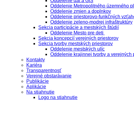
Oddelenie dát a GIS
Oddelenie Metropolitného územného p
Oddelenie zmien a doplnkov
Oddelenie priestorovo-funkčných vzťah
Oddelenie zeleno-modrej infraštruktúry
Sekcia participácie a mestských štúdií
Oddelenie Mesto pre deti
Sekcia koncepcií verejných priestorov
Sekcia tvorby mestských priestorov
Oddelenie mestských ulíc
Oddelenie krajinnej tvorby a verejných 
Kontakty
Kariéra
Transparentnosť
Verejné obstarávanie
Publikácie
Aplikácie
Na stiahnutie
Logo na stiahnutie