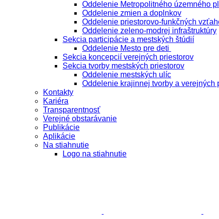
Oddelenie Metropolitného územného p
Oddelenie zmien a doplnkov
Oddelenie priestorovo-funkčných vzťah
Oddelenie zeleno-modrej infraštruktúry
Sekcia participácie a mestských štúdií
Oddelenie Mesto pre deti
Sekcia koncepcií verejných priestorov
Sekcia tvorby mestských priestorov
Oddelenie mestských ulíc
Oddelenie krajinnej tvorby a verejných 
Kontakty
Kariéra
Transparentnosť
Verejné obstarávanie
Publikácie
Aplikácie
Na stiahnutie
Logo na stiahnutie