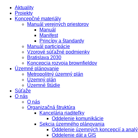
Aktuality
Projekty
Koncepčné materiály
Manuál verejných priestorov
Manuál
Manifest
Princípy a štandardy
Manuál participácie
Vzorové súťažné podmienky
Bratislava 2030
Koncepcia rozvoja brownfieldov
Územné plánovanie
Metropolitný územný plán
Územný plán
Územné štúdie
Súťaže
O nás
O nás
Organizačná štruktúra
Kancelária riaditeľky
Oddelenie komunikácie
Sekcia územného plánovania
Oddelenie územných koncepcií a analý
Oddelenie dát a GIS