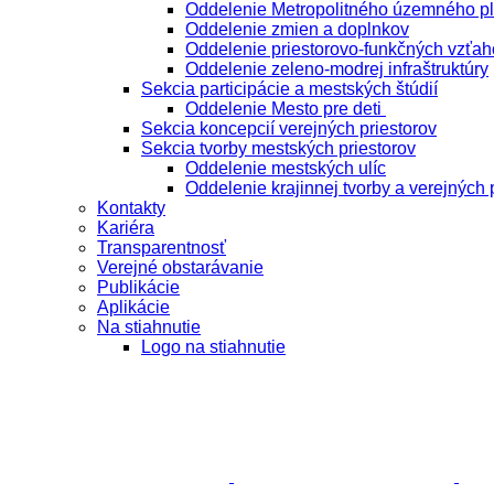
Oddelenie Metropolitného územného p
Oddelenie zmien a doplnkov
Oddelenie priestorovo-funkčných vzťah
Oddelenie zeleno-modrej infraštruktúry
Sekcia participácie a mestských štúdií
Oddelenie Mesto pre deti
Sekcia koncepcií verejných priestorov
Sekcia tvorby mestských priestorov
Oddelenie mestských ulíc
Oddelenie krajinnej tvorby a verejných 
Kontakty
Kariéra
Transparentnosť
Verejné obstarávanie
Publikácie
Aplikácie
Na stiahnutie
Logo na stiahnutie