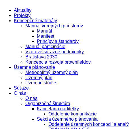
Aktuality
Projekty
Koncepčné materiály
Manuál verejných priestorov
Manuál
Manifest
Princípy a štandardy
Manuál participácie
Vzorové súťažné podmienky
Bratislava 2030
Koncepcia rozvoja brownfieldov
Územné plánovanie
Metropolitný územný plán
Územný plán
Územné štúdie
Súťaže
O nás
O nás
Organizačná štruktúra
Kancelária riaditeľky
Oddelenie komunikácie
Sekcia územného plánovania
Oddelenie územných koncepcií a analý