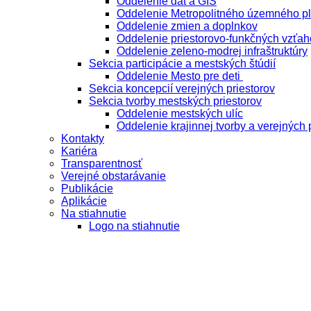
Oddelenie dát a GIS
Oddelenie Metropolitného územného p
Oddelenie zmien a doplnkov
Oddelenie priestorovo-funkčných vzťah
Oddelenie zeleno-modrej infraštruktúry
Sekcia participácie a mestských štúdií
Oddelenie Mesto pre deti
Sekcia koncepcií verejných priestorov
Sekcia tvorby mestských priestorov
Oddelenie mestských ulíc
Oddelenie krajinnej tvorby a verejných 
Kontakty
Kariéra
Transparentnosť
Verejné obstarávanie
Publikácie
Aplikácie
Na stiahnutie
Logo na stiahnutie