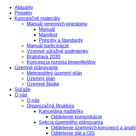
Aktuality
Projekty
Koncepčné materiály
Manuál verejných priestorov
Manuál
Manifest
Princípy a štandardy
Manuál participácie
Vzorové súťažné podmienky
Bratislava 2030
Koncepcia rozvoja brownfieldov
Územné plánovanie
Metropolitný územný plán
Územný plán
Územné štúdie
Súťaže
O nás
O nás
Organizačná štruktúra
Kancelária riaditeľky
Oddelenie komunikácie
Sekcia územného plánovania
Oddelenie územných koncepcií a analý
Oddelenie dát a GIS