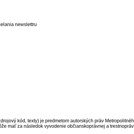
elania newslettru
zdrojový kód, texty) je predmetom autorských práv Metropolitného
 môže mať za následok vyvodenie občianskoprávnej a trestnoprá