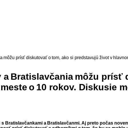
môžu prísť diskutovať o tom, ako si predstavujú život v hlavno
 Bratislavčania môžu prísť d
 meste o 10 rokov. Diskusie m
i s Bratislavčankami a Bratislavčanmi. Aj preto počas nove