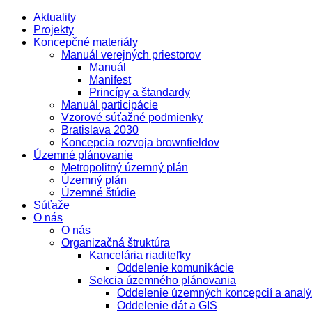
Aktuality
Projekty
Koncepčné materiály
Manuál verejných priestorov
Manuál
Manifest
Princípy a štandardy
Manuál participácie
Vzorové súťažné podmienky
Bratislava 2030
Koncepcia rozvoja brownfieldov
Územné plánovanie
Metropolitný územný plán
Územný plán
Územné štúdie
Súťaže
O nás
O nás
Organizačná štruktúra
Kancelária riaditeľky
Oddelenie komunikácie
Sekcia územného plánovania
Oddelenie územných koncepcií a analý
Oddelenie dát a GIS