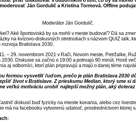
nosť prísť diskutovať s odborníkmi o tom, čo by sa mohlo v
derovať Ján Gordulič a Kristína Tormová. Offline podujat
Moderátor Ján Gordulič.
icykel? Aké športoviská by sa mohli v meste budovať? Dá sa zme
tázky na kvízovo-diskusných stretnutiach s názvom QUIZ talk, kt
 rozvoja Bratislava 2030.
i 11. – 29. novembrom 2021 v Rači, Novom meste, Petržalke, R
 2030. Diskusie sa začnú o 19:00 a potrvajú 90 minút. Hostí ve
a aj odborníci, ktorí plán pripravujú a majú o danej téme najvä
u formou vysvetliť ľuďom, prečo je plán Bratislava 2030 dôle
pšiť život v Bratislave. Z prieskumu Median, ktorý sme si da
áme veľkú motiváciu urobiť najlepší možný plán, aký doteraz
tniť diskusií buď fyzicky na mieste konania, alebo cez livest
tie má na facebooku vytvorenú udalosť, prostredníctvom ktorej 
ach: