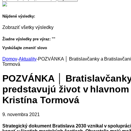
Nájdené výsledky:
Zobraziť všetky výsledky
Žiadne výsledky pre výraz: "
"
Vyskúšajte zmeniť slovo
Domov
-
Aktuality
-
POZVÁNKA │ Bratislavčanky a Bratislavčania 
Tormová
POZVÁNKA │ Bratislavčanky a
predstavujú život v hlavnom
Kristína Tormová
9. novembra 2021
Strategický dokument Bratislava 2030 vznikal v spoluprác