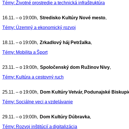
Témy: Životné prostredie a technická infraštruktúra
16.11. – o 19:00h,
Stredisko Kultúry Nové mesto
,
Témy: Územný a ekonomický rozvoj
18.11. – o 19:00h,
Zrkadlový háj Petržalka
,
Témy: Mobilita a Šport
23.11. – o 19:00h,
Spoločenský dom Ružinov Nivy
,
Témy: Kultúra a cestovný ruch
25.11. – o 19:00h,
Dom Kultúry Vetvár, Podunajské Biskupi
Témy: Sociálne veci a vzdelávanie
29.11. – o 19:00h,
Dom Kultúry Dúbravka
,
Témy: Rozvoj inštitúcií a digitalizácia