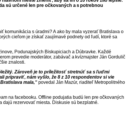
 hlavnom meste zmeniť, aby sa im o 10 rokov žilo lepšie.
ia sú určené len pre očkovaných a s potrebnou
niť komunikácia s úradmi? A ako by mala vyzerať Bratislava o
orých cieľom je získať zaujímavé podnety od ľudí, ktoré sa
užinove, Podunajských Biskupiciach a Dúbravke. Každé
čerom prevedie moderátor, zabávač a kvízmajster Ján Gordulič
čšie znalosti.
žitý. Zároveň je to príležitosť stretnúť sa s ľuďmi
li pripraviť, nám vyšlo, že 8 z 10 respondentov si vie
 Bratislava mala,“
povedal Ján Mazúr, riaditeľ Metropolitného
ream na facebooku. Offline podujatia budú len pre očkovaných
sa dajú rezervovať miesta. Diskusie sú bezplatné.