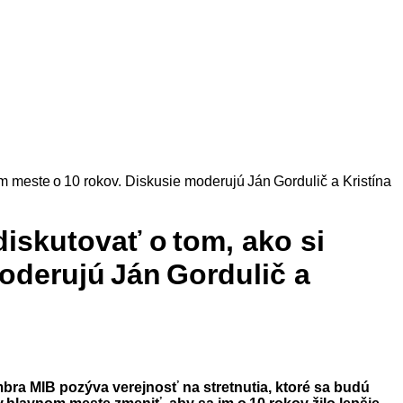
m meste o 10 rokov. Diskusie moderujú Ján Gordulič a Kristína
iskutovať o tom, ako si
oderujú Ján Gordulič a
mbra MIB pozýva verejnosť na stretnutia, ktoré sa budú