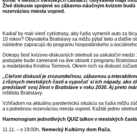
konať v šiestich mestských častiach. Obyvatelia majú mož
Živé diskusie spojené so zábavno-náučným kvízom budú mo
rezerváciou miesta vopred.
Kadiaľ by mali viesť cyklotrasy, aby ľudia vymenili auto za b
10 rokov? Obyvatelia Bratislavy sa môžu pýtať tieto a ďalšie o
následne zapracujú do programu hospodárskeho a sociálneho
Dokopy šesť kvízovo-diskusných stretnutí sa uskutoční medz
podujatie bude zamerané na dve oblasti z programu Bratislava
a modetároka Kristína Tormová. Okrem nich sa diskusií zúčastni
„Cieľom diskusií je zrozumiteľnou, zábavnou a interaktívno
z rôznych mestských častí a vypočuť si ich nápady, ako zle
predstaviť svoj život v Bratislave v roku 2030. Aj preto m
inštitútu Bratislavy.
Vzhľadom na aktuálnu pandemickú situáciu sa ľudia môžu zúčas
a s potrebnou rezerváciou miesta vopred. Každé jedno stretnu
Harmonogram jednotlivých QUIZ talkov v mestských časti
11.11. – o 19:00h,
Nemecký Kultúrny dom Rača
,