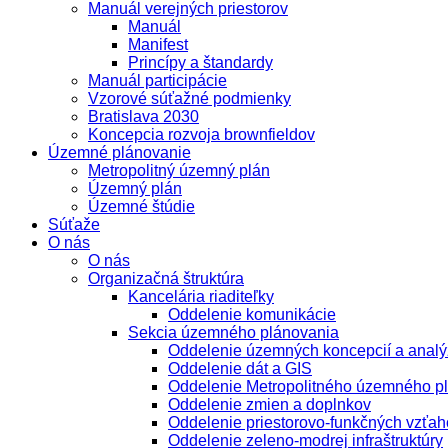
Manuál verejných priestorov
Manuál
Manifest
Princípy a štandardy
Manuál participácie
Vzorové súťažné podmienky
Bratislava 2030
Koncepcia rozvoja brownfieldov
Územné plánovanie
Metropolitný územný plán
Územný plán
Územné štúdie
Súťaže
O nás
O nás
Organizačná štruktúra
Kancelária riaditeľky
Oddelenie komunikácie
Sekcia územného plánovania
Oddelenie územných koncepcií a analý
Oddelenie dát a GIS
Oddelenie Metropolitného územného p
Oddelenie zmien a doplnkov
Oddelenie priestorovo-funkčných vzťah
Oddelenie zeleno-modrej infraštruktúry