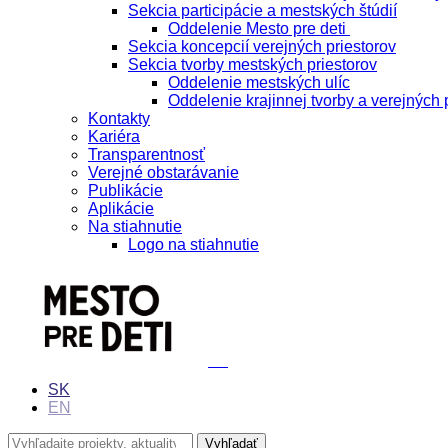
Sekcia participácie a mestských štúdií
Oddelenie Mesto pre deti
Sekcia koncepcií verejných priestorov
Sekcia tvorby mestských priestorov
Oddelenie mestských ulíc
Oddelenie krajinnej tvorby a verejných 
Kontakty
Kariéra
Transparentnosť
Verejné obstarávanie
Publikácie
Aplikácie
Na stiahnutie
Logo na stiahnutie
SK
EN