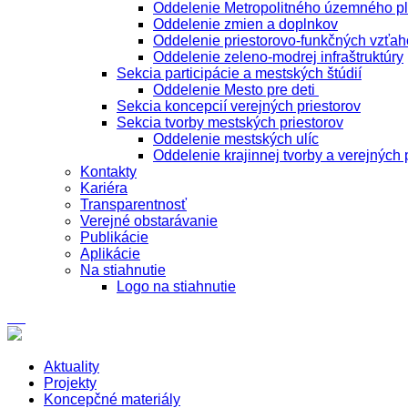
Oddelenie Metropolitného územného p
Oddelenie zmien a doplnkov
Oddelenie priestorovo-funkčných vzťah
Oddelenie zeleno-modrej infraštruktúry
Sekcia participácie a mestských štúdií
Oddelenie Mesto pre deti
Sekcia koncepcií verejných priestorov
Sekcia tvorby mestských priestorov
Oddelenie mestských ulíc
Oddelenie krajinnej tvorby a verejných 
Kontakty
Kariéra
Transparentnosť
Verejné obstarávanie
Publikácie
Aplikácie
Na stiahnutie
Logo na stiahnutie
Aktuality
Projekty
Koncepčné materiály