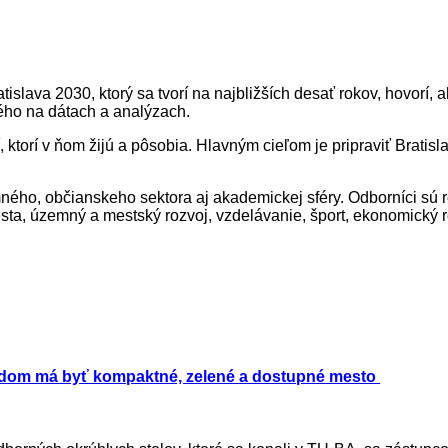
slava 2030, ktorý sa tvorí na najbližších desať rokov, hovorí
ého na dátach a analýzach.
 ktorí v ňom žijú a pôsobia. Hlavným cieľom je pripraviť Bratisl
ného, občianskeho sektora aj akademickej sféry. Odborníci sú r
 mesta, územný a mestský rozvoj, vzdelávanie, šport, ekonomický r
dom má byť kompaktné, zelené a dostupné mesto