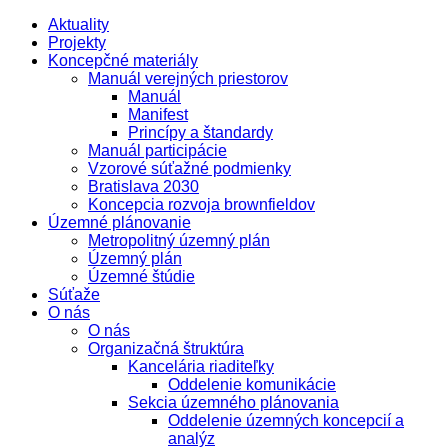
Aktuality
Projekty
Koncepčné materiály
Manuál verejných priestorov
Manuál
Manifest
Princípy a štandardy
Manuál participácie
Vzorové súťažné podmienky
Bratislava 2030
Koncepcia rozvoja brownfieldov
Územné plánovanie
Metropolitný územný plán
Územný plán
Územné štúdie
Súťaže
O nás
O nás
Organizačná štruktúra
Kancelária riaditeľky
Oddelenie komunikácie
Sekcia územného plánovania
Oddelenie územných koncepcií a
analýz