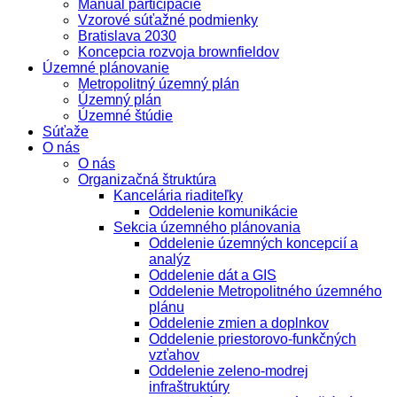
Manuál participácie
Vzorové súťažné podmienky
Bratislava 2030
Koncepcia rozvoja brownfieldov
Územné plánovanie
Metropolitný územný plán
Územný plán
Územné štúdie
Súťaže
O nás
O nás
Organizačná štruktúra
Kancelária riaditeľky
Oddelenie komunikácie
Sekcia územného plánovania
Oddelenie územných koncepcií a
analýz
Oddelenie dát a GIS
Oddelenie Metropolitného územného
plánu
Oddelenie zmien a doplnkov
Oddelenie priestorovo-funkčných
vzťahov
Oddelenie zeleno-modrej
infraštruktúry