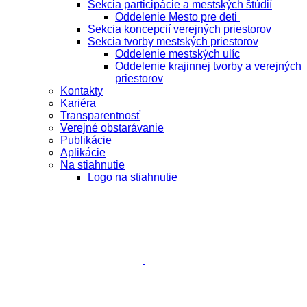
Sekcia participácie a mestských štúdií
Oddelenie Mesto pre deti
Sekcia koncepcií verejných priestorov
Sekcia tvorby mestských priestorov
Oddelenie mestských ulíc
Oddelenie krajinnej tvorby a verejných
priestorov
Kontakty
Kariéra
Transparentnosť
Verejné obstarávanie
Publikácie
Aplikácie
Na stiahnutie
Logo na stiahnutie