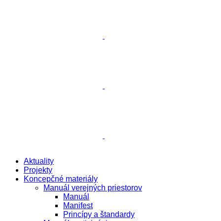
Aktuality
Projekty
Koncepčné materiály
Manuál verejných priestorov
Manuál
Manifest
Princípy a štandardy