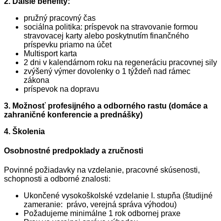
2. Ďalšie benefity:
pružný pracovný čas
sociálna politika: príspevok na stravovanie formou
stravovacej karty alebo poskytnutím finančného
príspevku priamo na účet
Multisport karta
2 dni v kalendárnom roku na regeneráciu pracovnej sily
zvýšený výmer dovolenky o 1 týždeň nad rámec
zákona
príspevok na dopravu
3. Možnosť profesijného a odborného rastu (domáce a
zahraničné konferencie a prednášky)
4. Školenia
Osobnostné predpoklady a zručnosti
Povinné požiadavky na vzdelanie, pracovné skúsenosti,
schopnosti a odborné znalosti:
Ukončené vysokoškolské vzdelanie I. stupňa (študijné
zameranie: právo, verejná správa výhodou)
Požadujeme minimálne 1 rok odbornej praxe