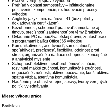
Prax vo verejnej správe výhodou
Prehľad v oblasti samosprávy – inštitucionálne
postavenie, kompetencie, rozhodovacie procesy –
výhodou
Anglický jazyk, min. na úrovni B1 (bez potreby
dokladovania certifikátom)
Bezúhonnosť, schopnosť pracovať samostatne aj
tímovo, precíznosť, zanietenosť pre témy Bratislavy
Ovládanie PC na používateľskej úrovni, znalosť práce
s programami balíku Office365 výhodou
Komunikatívnosť, asertívnosť, samostatnosť,
spoľahlivosť, precíznosť, flexibilita, odolnosť proti
stresu, organizačné a riadiace schopnosti, koncepčné
a analytické myslenie
Schopnosť efektívne riešiť problémové situácie,
rozvinuté mäkké zručnosti, komunikačné zručnosti,
negociačné zručnosti, aktívne počúvanie, konštruktívna
spätná väzba, asertívna komunikácia
Nadšenie pre oblasť verejnej správy, tvorby verejných
politík, vyjednávania,
Miesto výkonu práce
Bratislava