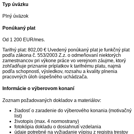
Typ úväzku
Plný úväzok
Ponúkaný plat
Od 1 200 EUR/mes.
Tarifný plat: 802,00 € Uvedený ponúkaný plat je funkčný plat
podľa zákona č. 553/2003 Z.z. o odmeňovaní niektorých
zamestnancov pri výkone práce vo verejnom záujme, ktorý
zohľadňuje priznanie príplatkov k tarifnému platu, najmä
podľa schopností, výsledkov, rozsahu a kvality plnenia
pracovných úloh úspešného uchádzača.
Informácie o výberovom konaní
Zoznam požadovaných dokladov a materiálov:
žiadosť o zaradenie do výberového konania (motivačný
list)
životopis (max. 4 normostrany)
fotokópia dokladu o dosiahnutí vzdelania
údaje potrebné na vyžiadanie výpisu z registra trestov