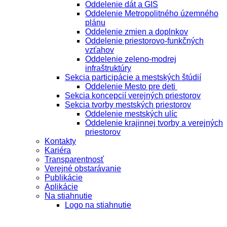
Oddelenie dát a GIS
Oddelenie Metropolitného územného
plánu
Oddelenie zmien a doplnkov
Oddelenie priestorovo-funkčných
vzťahov
Oddelenie zeleno-modrej
infraštruktúry
Sekcia participácie a mestských štúdií
Oddelenie Mesto pre deti
Sekcia koncepcií verejných priestorov
Sekcia tvorby mestských priestorov
Oddelenie mestských ulíc
Oddelenie krajinnej tvorby a verejných
priestorov
Kontakty
Kariéra
Transparentnosť
Verejné obstarávanie
Publikácie
Aplikácie
Na stiahnutie
Logo na stiahnutie